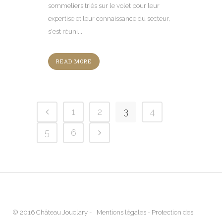
sommeliers triés sur le volet pour leur
expertise et leur connaissance du secteur,
s'est réuni...
READ MORE
1
2
3
4
5
6
© 2016 Château Jouclary -
Mentions légales
-
Protection des