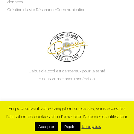
données
Création du site Résonance Communication
L'abus d'alcool est dangereux pour la santé
A consommer avec modération.
Domaine
Vins
Points de vente
Blog
Contact
En poursuivant votre navigation sur ce site, vous acceptez
l’utilisation de cookies afin d'améliorer l'expérience utilisateur.
Lire plus
Accepter
Rejeter