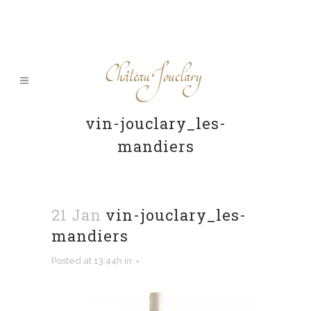
vin-jouclary_les-
mandiers
21 Jan
vin-jouclary_les-
mandiers
Posted at 13:44h
in