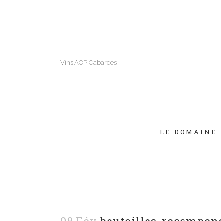
Vins AOP Cabardès
LE DOMAINE
08 Fév
bouteilles-recompen