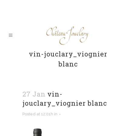
vin-jouclary_viognier
blanc
27 Jan
vin-
jouclary_viognier blanc
Posted at 12:01h
in