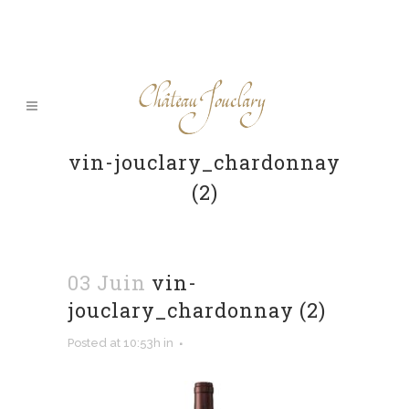
vin-jouclary_chardonnay
(2)
03 Juin
vin-
jouclary_chardonnay (2)
Posted at 10:53h
in